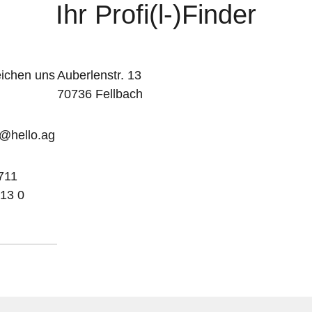
Ihr Profi(l-)Finder
eichen uns
Auberlenstr. 13
70736 Fellbach
o@hello.ag
711
13 0