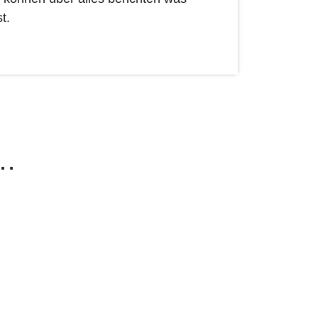
t.
n…