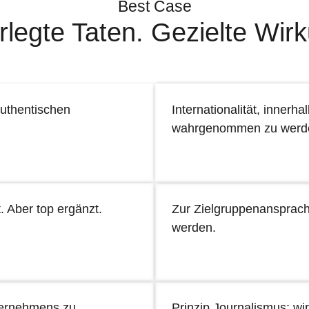
Best Case
legte Taten. Gezielte Wir
uthentischen
Internationalität, innerha
wahrgenommen zu werd
. Aber top ergänzt.
Zur Zielgruppenansprac
werden.
ternehmens zu
Prinzip Journalismus: wi