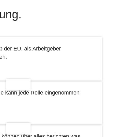
kung.
lb der EU, als Arbeitgeber
en.
he kann jede Rolle eingenommen
r können über alles berichten was